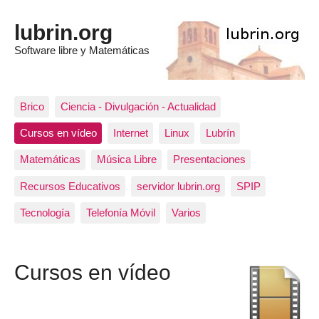
lubrin.org
Software libre y Matemáticas
Brico
Ciencia - Divulgación - Actualidad
Cursos en vídeo
Internet
Linux
Lubrín
Matemáticas
Música Libre
Presentaciones
Recursos Educativos
servidor lubrin.org
SPIP
Tecnología
Telefonía Móvil
Varios
Cursos en vídeo