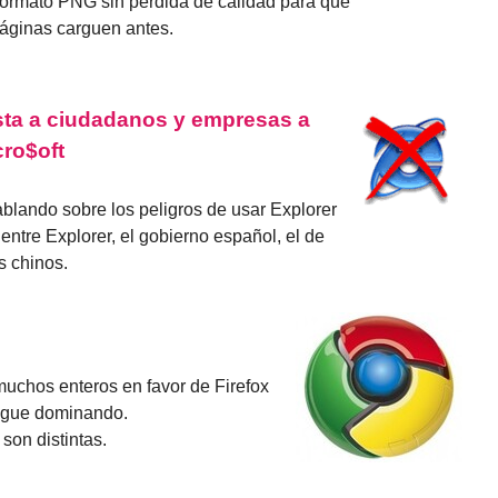
formato PNG sin pérdida de calidad para que
áginas carguen antes.
sta a ciudadanos y empresas a
cro$oft
lando sobre los peligros de usar Explorer
ntre Explorer, el gobierno español, el de
s chinos.
 muchos enteros en favor de Firefox
sigue dominando.
son distintas.