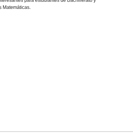
teresantes para estudiantes de Bachillerato y
as Matemáticas.