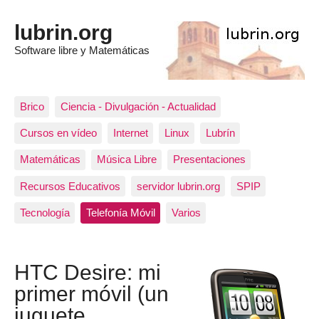
lubrin.org
Software libre y Matemáticas
Brico
Ciencia - Divulgación - Actualidad
Cursos en vídeo
Internet
Linux
Lubrín
Matemáticas
Música Libre
Presentaciones
Recursos Educativos
servidor lubrin.org
SPIP
Tecnología
Telefonía Móvil
Varios
HTC Desire: mi
primer móvil (un
juguete