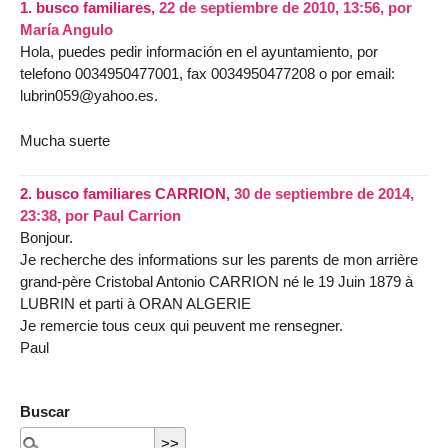
1.
busco familiares,
22 de septiembre de 2010, 13:56
,
por
María Angulo
Hola, puedes pedir información en el ayuntamiento, por
telefono 0034950477001, fax 0034950477208 o por email:
lubrin059@yahoo.es.
Mucha suerte
2.
busco familiares CARRION,
30 de septiembre de 2014,
23:38
,
por
Paul Carrion
Bonjour.
Je recherche des informations sur les parents de mon arrière
grand-père Cristobal Antonio CARRION né le 19 Juin 1879 à
LUBRIN et parti à ORAN ALGERIE
Je remercie tous ceux qui peuvent me rensegner.
Paul
Buscar