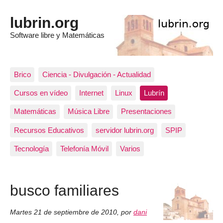
lubrin.org
Software libre y Matemáticas
Brico
Ciencia - Divulgación - Actualidad
Cursos en vídeo
Internet
Linux
Lubrín
Matemáticas
Música Libre
Presentaciones
Recursos Educativos
servidor lubrin.org
SPIP
Tecnología
Telefonía Móvil
Varios
busco familiares
Martes 21 de septiembre de 2010
,
por
dani