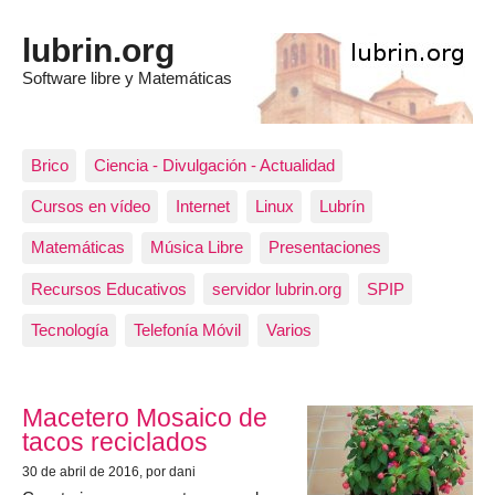
lubrin.org
Software libre y Matemáticas
Brico
Ciencia - Divulgación - Actualidad
Cursos en vídeo
Internet
Linux
Lubrín
Matemáticas
Música Libre
Presentaciones
Recursos Educativos
servidor lubrin.org
SPIP
Tecnología
Telefonía Móvil
Varios
Los artículos más recientes
Macetero Mosaico de
tacos reciclados
30 de abril de 2016
, por dani