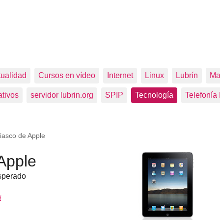
tualidad
Cursos en vídeo
Internet
Linux
Lubrín
Ma
tivos
servidor lubrin.org
SPIP
Tecnología
Telefonía
iasco de Apple
Apple
sperado
i