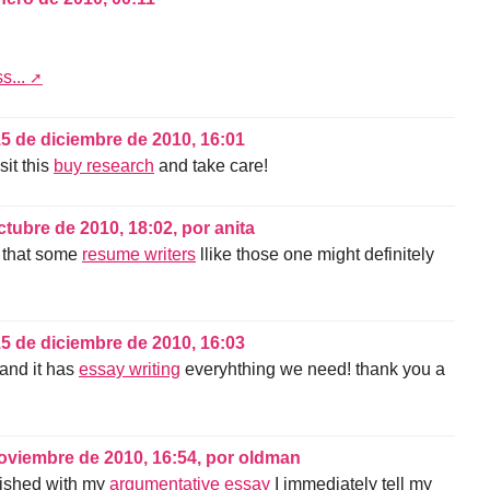
s...
5 de diciembre de 2010, 16:01
sit this
buy research
and take care!
ctubre de 2010, 18:02
,
por
anita
ed that some
resume writers
llike those one might definitely
5 de diciembre de 2010, 16:03
 and it has
essay writing
everyhthing we need! thank you a
oviembre de 2010, 16:54
,
por
oldman
inished with my
argumentative essay
I immediately tell my