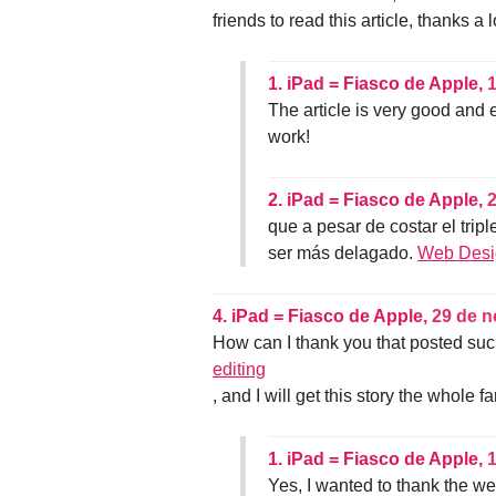
friends to read this article, thanks a l
1.
iPad = Fiasco de Apple,
1
The article is very good and
work!
2.
iPad = Fiasco de Apple,
2
que a pesar de costar el tripl
ser más delagado.
Web Desi
4.
iPad = Fiasco de Apple,
29 de n
How can I thank you that posted such
editing
, and I will get this story the whole fa
1.
iPad = Fiasco de Apple,
1
Yes, I wanted to thank the w