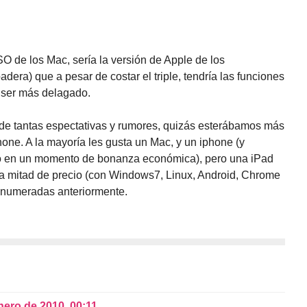
 SO de los Mac, sería la versión de Apple de los
tapadera) que a pesar de costar el triple, tendría las funciones
e ser más delagado.
 tantas espectativas y rumores, quizás esterábamos más
hone. A la mayoría les gusta un Mac, y un iphone (y
lo en un momento de bonanza económica), pero una iPad
a la mitad de precio (con Windows7, Linux, Android, Chrome
 enumeradas anteriormente.
nero de 2010, 00:11