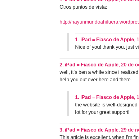
Otros puntos de vista:
http://hayunmundoahifuera.wordpres
1.
iPad = Fiasco de Apple,
1
Nice of you! thank you, just vi
2.
iPad = Fiasco de Apple,
20 de o
well, it’s ben a while since i realiz
help you out over here and there
1.
iPad = Fiasco de Apple,
1
the website is well-designed
lot for your great support!
3.
iPad = Fiasco de Apple,
29 de n
This article is excellent, when I’m f