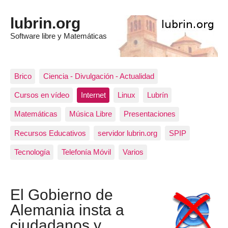
lubrin.org
Software libre y Matemáticas
Brico
Ciencia - Divulgación - Actualidad
Cursos en vídeo
Internet
Linux
Lubrín
Matemáticas
Música Libre
Presentaciones
Recursos Educativos
servidor lubrin.org
SPIP
Tecnología
Telefonía Móvil
Varios
El Gobierno de
Alemania insta a
ciudadanos y