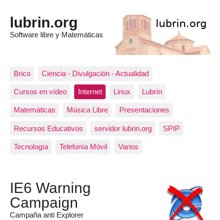
lubrin.org
Software libre y Matemáticas
Brico
Ciencia - Divulgación - Actualidad
Cursos en vídeo
Internet
Linux
Lubrín
Matemáticas
Música Libre
Presentaciones
Recursos Educativos
servidor lubrin.org
SPIP
Tecnología
Telefonía Móvil
Varios
IE6 Warning
Campaign
Campaña anti Explorer