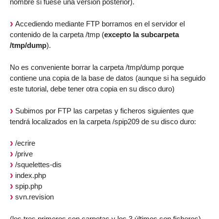
nombre si fuese una versión posterior).
Accediendo mediante FTP borramos en el servidor el
contenido de la carpeta /tmp (
excepto la subcarpeta
/tmp/dump
).
No es conveniente borrar la carpeta /tmp/dump porque
contiene una copia de la base de datos (aunque si ha seguido
este tutorial, debe tener otra copia en su disco duro)
Subimos por FTP las carpetas y ficheros siguientes que
tendrá localizados en la carpeta /spip209 de su disco duro:
/ecrire
/prive
/squelettes-dis
index.php
spip.php
svn.revision
(los tres primeros son carpetas y los 3 últimos son ficheros)