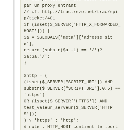
par un proxy entrant
// cf. http://trac.rezo.net/trac/spi
p/ticket/401
if (isset($_SERVER['HTTP_X_FORWARDED_
HOST'])) {
$a = $GLOBALS['meta']['adresse_sit
e'];
return (substr($a,-1) == '/')?
$a:$a.'/';
}
$http = (
(isset($_SERVER["SCRIPT_URI"]) AND
substr($_SERVER["SCRIPT_URI"],0,5) ==
'https')
OR (isset($_SERVER['HTTPS']) AND
test_valeur_serveur($_SERVER['HTTP
S']))
) ? 'https' : 'http';
# note : HTTP_HOST contient le :port