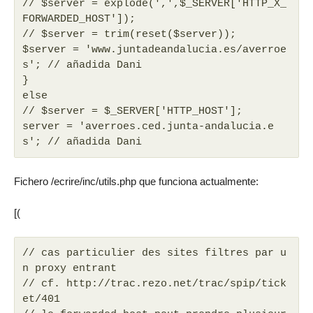
// $server = explode(',',$_SERVER['HTTP_X_
FORWARDED_HOST']);
// $server = trim(reset($server));
$server = 'www.juntadeandalucia.es/averroe
s'; // añadida Dani
}
else
// $server = $_SERVER['HTTP_HOST'];
server = 'averroes.ced.junta-andalucia.e
s'; // añadida Dani
Fichero /ecrire/inc/utils.php que funciona actualmente:
[(
// cas particulier des sites filtres par u
n proxy entrant
// cf. http://trac.rezo.net/trac/spip/tick
et/401