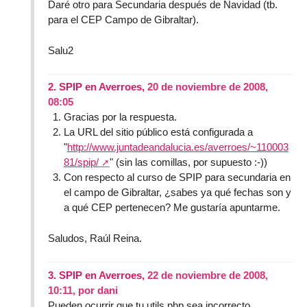
Daré otro para Secundaria después de Navidad (tb.
para el CEP Campo de Gibraltar).
Salu2
2.
SPIP en Averroes,
20 de noviembre de 2008,
08:05
Gracias por la respuesta.
La URL del sitio público está configurada a
"
http://www.juntadeandalucia.es/averroes/~110003
81/spip/
" (sin las comillas, por supuesto :-))
Con respecto al curso de SPIP para secundaria en
el campo de Gibraltar, ¿sabes ya qué fechas son y
a qué CEP pertenecen? Me gustaría apuntarme.
Saludos, Raúl Reina.
3.
SPIP en Averroes,
22 de noviembre de 2008,
10:11
,
por
dani
Pueden ocurrir que tu utils.php sea incorrecto