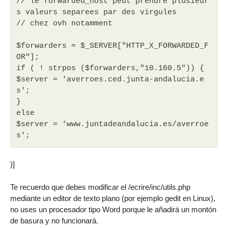
// le forwarded_host peut prendre plusieur
s valeurs separees par des virgules
// chez ovh notamment
$forwarders = $_SERVER["HTTP_X_FORWARDED_F
OR"];
if ( ! strpos ($forwarders,"10.160.5")) {
$server = 'averroes.ced.junta-andalucia.e
s';
}
else
$server = 'www.juntadeandalucia.es/averroe
s';
)]
Te recuerdo que debes modificar el /ecrire/inc/utils.php
mediante un editor de texto plano (por ejemplo gedit en Linux),
no uses un procesador tipo Word porque le añadirá un montón
de basura y no funcionará.