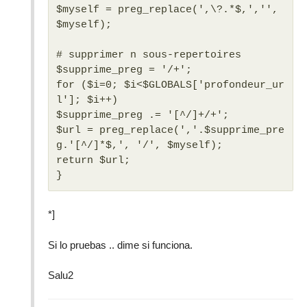
$myself = preg_replace(',\?.*$,','',
$myself);
# supprimer n sous-repertoires
$supprime_preg = '/+';
for ($i=0; $i<$GLOBALS['profondeur_ur
l']; $i++)
$supprime_preg .= '[^/]+/+';
$url = preg_replace(','.$supprime_pre
g.'[^/]*$,', '/', $myself);
return $url;
}
*]
Si lo pruebas .. dime si funciona.
Salu2