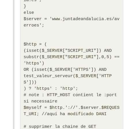
}
else
$server = 'www.juntadeandalucia.es/av
erroes';
$http = (
(isset($_SERVER["SCRIPT_URI"]) AND
substr($_SERVER["SCRIPT_URI"],0,5) ==
'https')
OR (isset($_SERVER['HTTPS']) AND
test_valeur_serveur($_SERVER['HTTP
S']))
) ? 'https' : 'http';
# note : HTTP_HOST contient le :port
si necessaire
$myself = $http.'://'.$server.$REQUES
T_URI; //aquí ha modificado DANI
# supprimer la chaine de GET