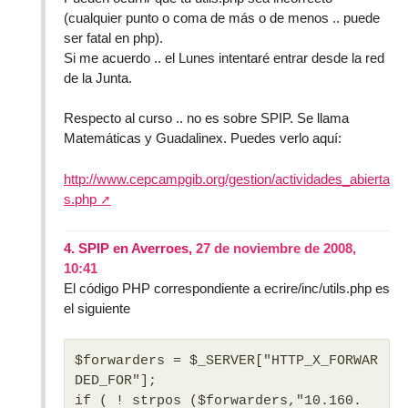
(cualquier punto o coma de más o de menos .. puede
ser fatal en php).
Si me acuerdo .. el Lunes intentaré entrar desde la red
de la Junta.
Respecto al curso .. no es sobre SPIP. Se llama
Matemáticas y Guadalinex. Puedes verlo aquí:
http://www.cepcampgib.org/gestion/actividades_abierta
s.php
4.
SPIP en Averroes,
27 de noviembre de 2008,
10:41
El código PHP correspondiente a ecrire/inc/utils.php es
el siguiente
$forwarders = $_SERVER["HTTP_X_FORWAR
DED_FOR"];
if ( ! strpos ($forwarders,"10.160.