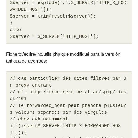
$server = explode(',',$_SERVER['HTTP_X_FOR
WARDED_HOST']);
$server = trim(reset($server));
}
else
$server = $_SERVER['HTTP_HOST'];
Fichero /ecrire/inc/utils.php que modifiqué para la versión
antigua de averroes:
// cas particulier des sites filtres par u
n proxy entrant
// cf. http://trac.rezo.net/trac/spip/tick
et/401
// le forwarded_host peut prendre plusieur
s valeurs separees par des virgules
// chez ovh notamment
if (isset($_SERVER['HTTP_X_FORWARDED_HOS
T'])){