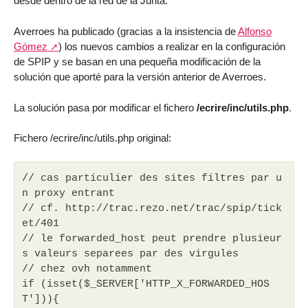
desde dentro de la red de la Junta.
Averroes ha publicado (gracias a la insistencia de
Alfonso
Gómez
) los nuevos cambios a realizar en la configuración
de SPIP y se basan en una pequeña modificación de la
solución que aporté para la versión anterior de Averroes.
La solución pasa por modificar el fichero
/ecrire/inc/utils.php
.
Fichero /ecrire/inc/utils.php original:
// cas particulier des sites filtres par u
n proxy entrant
// cf. http://trac.rezo.net/trac/spip/tick
et/401
// le forwarded_host peut prendre plusieur
s valeurs separees par des virgules
// chez ovh notamment
if (isset($_SERVER['HTTP_X_FORWARDED_HOS
T'])){