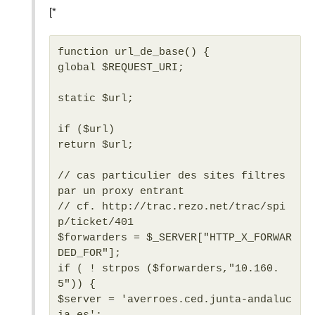
[*
function url_de_base() {
global $REQUEST_URI;
static $url;
if ($url)
return $url;
// cas particulier des sites filtres
par un proxy entrant
// cf. http://trac.rezo.net/trac/spi
p/ticket/401
$forwarders = $_SERVER["HTTP_X_FORWAR
DED_FOR"];
if ( ! strpos ($forwarders,"10.160.
5")) {
$server = 'averroes.ced.junta-andaluc
ia.es';