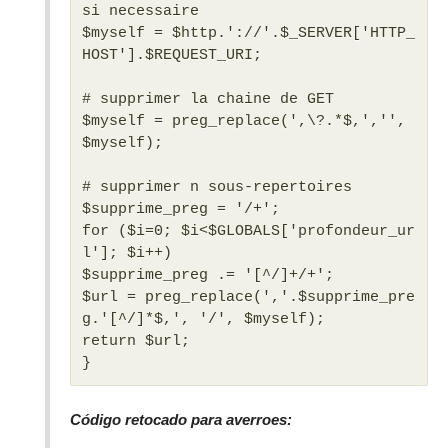
si necessaire
$myself = $http.'://'.$_SERVER['HTTP_
HOST'].$REQUEST_URI;
# supprimer la chaine de GET
$myself = preg_replace(',\?.*$,','',
$myself);
# supprimer n sous-repertoires
$supprime_preg = '/+';
for ($i=0; $i<$GLOBALS['profondeur_ur
l']; $i++)
$supprime_preg .= '[^/]+/+';
$url = preg_replace(','.$supprime_pre
g.'[^/]*$,', '/', $myself);
return $url;
}
Código retocado para averroes: